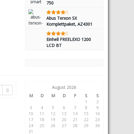
750
Abus Terxon SX
Komplettpaket, AZ4301
Einhell FREELEXO 1200
LCD BT
August 2026
M
D
M
D
F
S
S
1
2
3
4
5
6
7
8
9
10
11
12
13
14
15
16
17
18
19
20
21
22
23
24
25
26
27
28
29
30
31