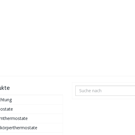
ukte
chtung
ostate
mthermostate
zkörperthermostate