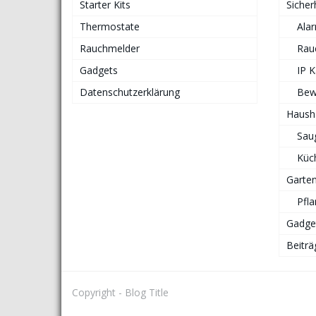
Starter Kits
Sicher
Thermostate
Ala
Rauchmelder
Rau
Gadgets
IP 
Datenschutzerklärung
Bew
Haush
Sau
Küc
Garte
Pfl
Gadge
Beiträ
Copyright - Blog Title