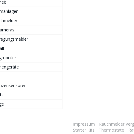
heit
rmanlagen
chmelder
Kameras
egungsmelder
alt
groboter
hengeräte
n
anzensensoren
ts
ge
Impressum
Rauchmelder Verg
Starter Kits
Thermostate
Ra