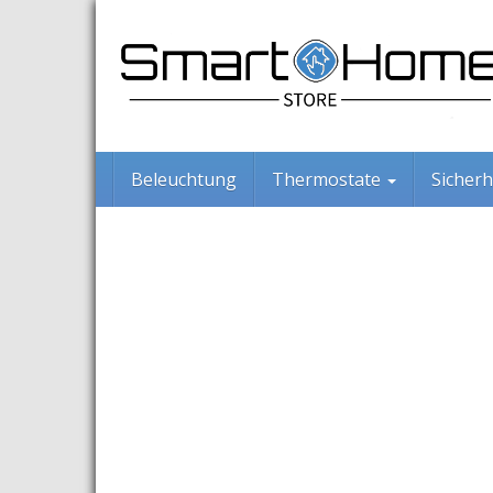
Skip
to
main
content
Beleuchtung
Thermostate
Sicherh