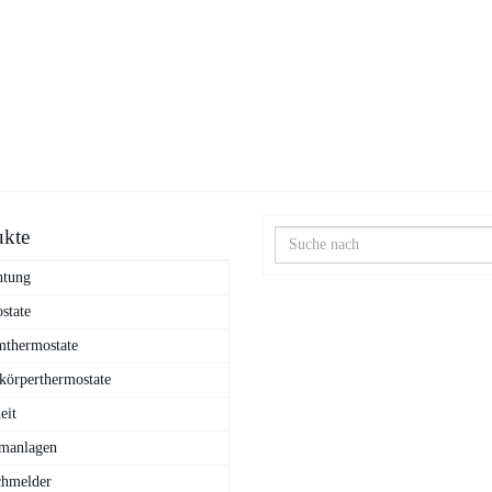
ukte
htung
state
thermostate
körperthermostate
eit
manlagen
hmelder