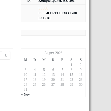
Komplettpaket, AZ4301
Einhell FREELEXO 1200
LCD BT
August 2026
M
D
M
D
F
S
S
1
2
3
4
5
6
7
8
9
10
11
12
13
14
15
16
17
18
19
20
21
22
23
24
25
26
27
28
29
30
31
« Nov.