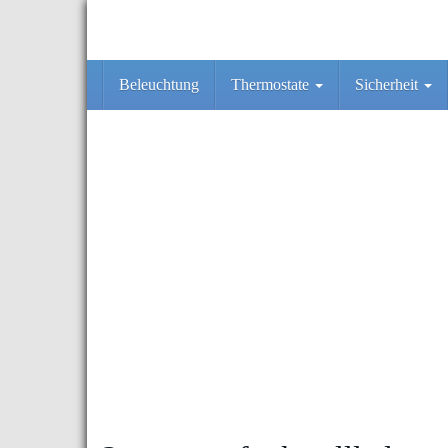
Skip
to
main
content
Beleuchtung
Thermostate
Sicherheit