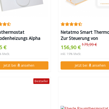
thermostat
Netatmo Smart Thermo
odenheizungs Alpha
Zur Steuerung von
t Control
Heizungsanlagen, NTH0
179,99 €
5 €
156,90 €
DE-EC
9% MwSt.
inkl. 19% MwSt.
Jetzt bei
ansehen
Jetzt bei
ansehen
Bestseller