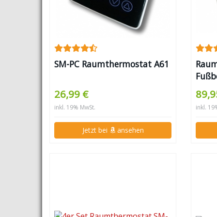
SM-PC Raumthermostat A61
Raum
Fußb
direc
26,99 €
89,9
inkl. 19% MwSt.
inkl. 1
Jetzt bei
ansehen