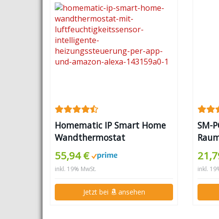
Homematic IP Smart Home
SM-P
Wandthermostat
Raum
Fußb
55,94 €
21,7
inkl. 19% MwSt.
inkl. 1
Jetzt bei
ansehen