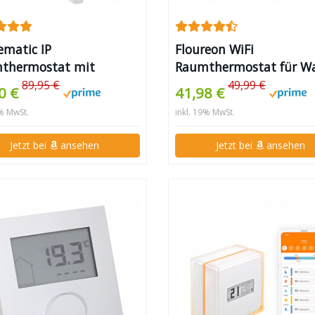
matic IP
Floureon WiFi
thermostat mit
Raumthermostat für W
ltausgang 230 V
und Fußbodenheizunge
89,95 €
49,99 €
0 €
41,98 €
9% MwSt.
inkl. 19% MwSt.
Jetzt bei
ansehen
Jetzt bei
ansehen