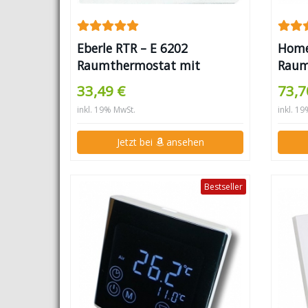
Eberle RTR – E 6202
Home
Raumthermostat mit
Raum
Netzschalter und LED
Scha
33,49 €
73,7
inkl. 19% MwSt.
inkl. 1
Jetzt bei
ansehen
Bestseller