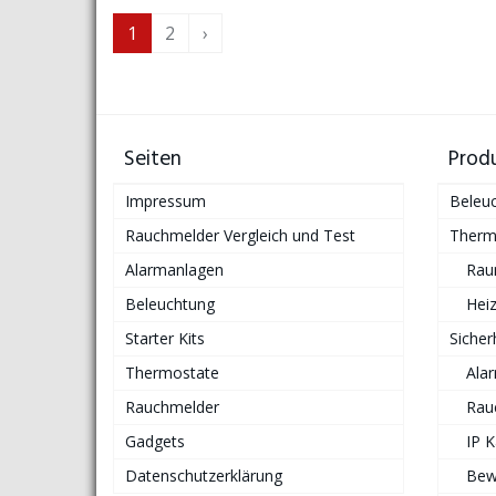
1
2
›
Seiten
Prod
Impressum
Beleu
Rauchmelder Vergleich und Test
Therm
Alarmanlagen
Rau
Beleuchtung
Hei
Starter Kits
Sicher
Thermostate
Ala
Rauchmelder
Rau
Gadgets
IP 
Datenschutzerklärung
Bew