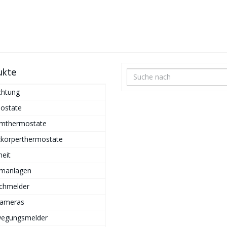
ukte
chtung
ostate
mthermostate
zkörperthermostate
heit
rmanlagen
chmelder
Kameras
egungsmelder