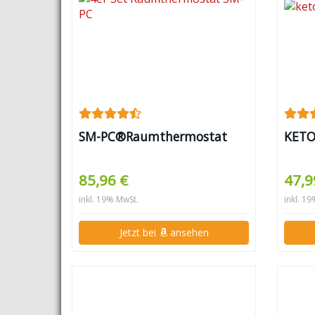
SM-PC®Raumthermostat
KETO
85,96 €
47,9
inkl. 19% MwSt.
inkl. 1
Jetzt bei
ansehen