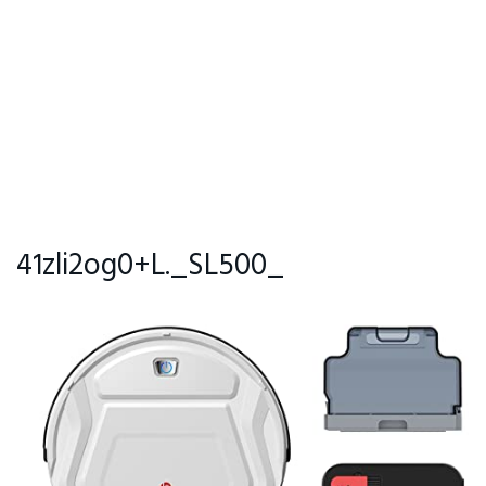
41zli2og0+L._SL500_