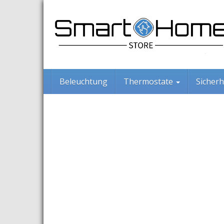
Skip
to
main
content
Beleuchtung
Thermostate
Sicherh