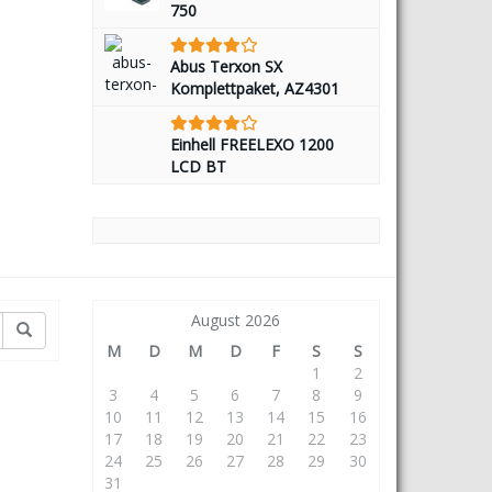
750
Abus Terxon SX
Komplettpaket, AZ4301
Einhell FREELEXO 1200
LCD BT
August 2026
M
D
M
D
F
S
S
1
2
3
4
5
6
7
8
9
10
11
12
13
14
15
16
17
18
19
20
21
22
23
24
25
26
27
28
29
30
31