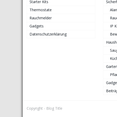
Starter Kits
Sicher
Thermostate
Ala
Rauchmelder
Rau
Gadgets
IP 
Datenschutzerklärung
Bew
Haush
Sau
Küc
Garte
Pfl
Gadge
Beiträ
Copyright - Blog Title