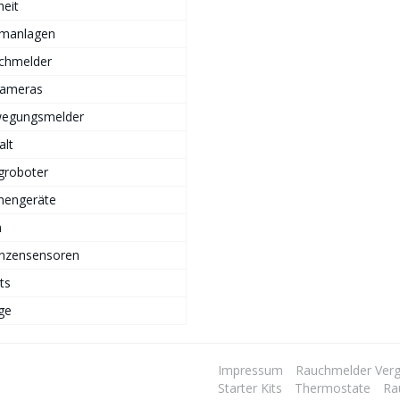
heit
rmanlagen
chmelder
Kameras
egungsmelder
alt
groboter
hengeräte
n
anzensensoren
ts
ge
Impressum
Rauchmelder Verg
Starter Kits
Thermostate
Ra