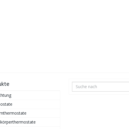
ukte
chtung
ostate
mthermostate
zkörperthermostate