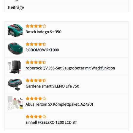
Beiträge
Bosch Indego S+ 350
ROBOMOW RK1000
roborock QV 35S-Set Saugroboter mit Wischfunktion
Gardena smart SILENO Life 750
Abus Terxon SX Komplettpaket, AZ4301
Einhell FREELEXO 1200 LCD BT