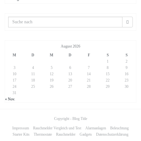
August 2026
M
D
M
D
F
S
S
1
2
3
4
5
6
7
8
9
10
11
12
13
14
15
16
17
18
19
20
21
22
23
24
25
26
27
28
29
30
31
« Nov.
Copyright - Blog Title
Impressum
Rauchmelder Vergleich und Test
Alarmanlagen
Beleuchtung
Starter Kits
Thermostate
Rauchmelder
Gadgets
Datenschutzerklärung