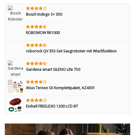
Bosch Indego S+ 350
ROBOMOW RK1000
roborock QV 35S-Set Saugroboter mit Wischfunktion
Gardena smart SILENO Life 750
Abus Terxon SX Komplettpaket, AZ4301
Einhell FREELEXO 1200 LCD BT