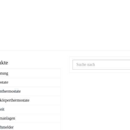
ukte
htung
state
thermostate
körperthermostate
eit
manlagen
hmelder