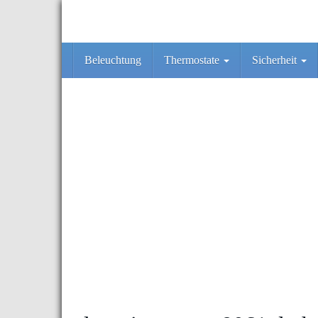
Skip
to
main
content
Beleuchtung
Thermostate
Sicherheit