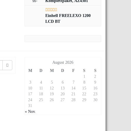
Komplettpaket, AZ4301
Einhell FREELEXO 1200
LCD BT
August 2026
M
D
M
D
F
S
S
1
2
3
4
5
6
7
8
9
10
11
12
13
14
15
16
17
18
19
20
21
22
23
24
25
26
27
28
29
30
31
« Nov.