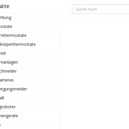
ukte
chtung
ostate
mthermostate
zkörperthermostate
heit
rmanlagen
chmelder
Kameras
egungsmelder
alt
groboter
hengeräte
n