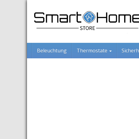
Skip
to
main
content
Beleuchtung
Thermostate
Sicherh