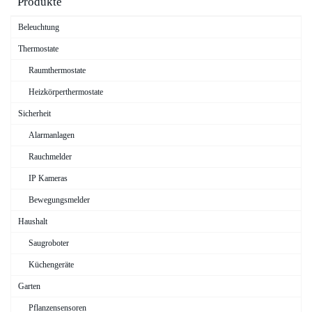
Produkte
Beleuchtung
Thermostate
Raumthermostate
Heizkörperthermostate
Sicherheit
Alarmanlagen
Rauchmelder
IP Kameras
Bewegungsmelder
Haushalt
Saugroboter
Küchengeräte
Garten
Pflanzensensoren