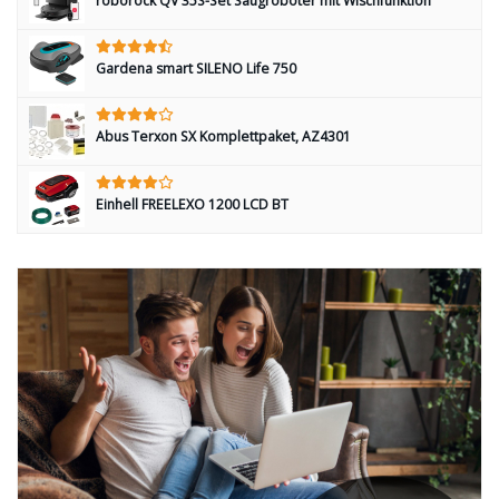
roborock QV 35S-Set Saugroboter mit Wischfunktion
Gardena smart SILENO Life 750
Abus Terxon SX Komplettpaket, AZ4301
Einhell FREELEXO 1200 LCD BT