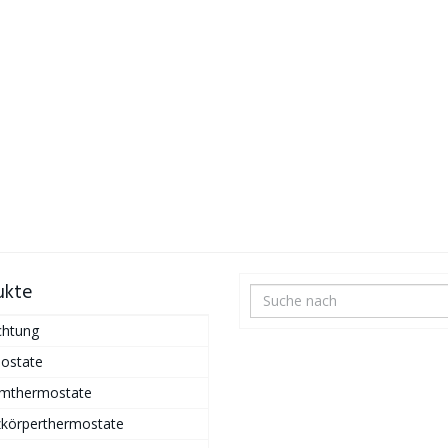
ukte
chtung
ostate
mthermostate
zkörperthermostate