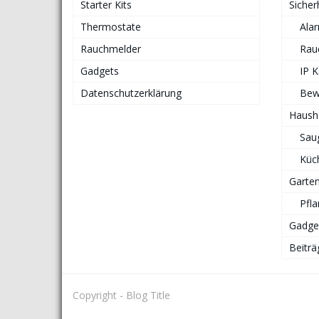
Starter Kits
Sicher
Thermostate
Ala
Rauchmelder
Rau
Gadgets
IP 
Datenschutzerklärung
Bew
Haush
Sau
Küc
Garte
Pfl
Gadge
Beiträ
Copyright - Blog Title