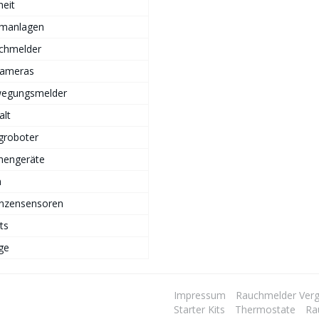
heit
rmanlagen
chmelder
Kameras
egungsmelder
alt
groboter
hengeräte
n
anzensensoren
ts
ge
Impressum
Rauchmelder Verg
Starter Kits
Thermostate
Ra