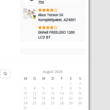
750
Abus Terxon SX
Komplettpaket, AZ4301
Einhell FREELEXO 1200
LCD BT
August 2026
M
D
M
D
F
S
S
1
2
3
4
5
6
7
8
9
10
11
12
13
14
15
16
17
18
19
20
21
22
23
24
25
26
27
28
29
30
31