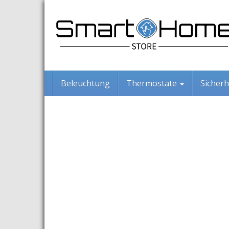
Skip
to
main
content
Beleuchtung
Thermostate
Sicherh