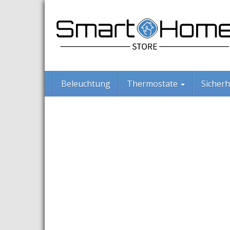
Skip
to
main
content
Beleuchtung
Thermostate
Sicherh