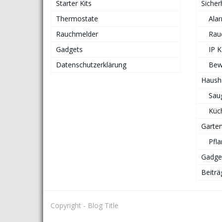
Starter Kits
Sicher
Thermostate
Ala
Rauchmelder
Rau
Gadgets
IP 
Datenschutzerklärung
Bew
Haush
Sau
Küc
Garte
Pfl
Gadge
Beiträ
Copyright - Blog Title