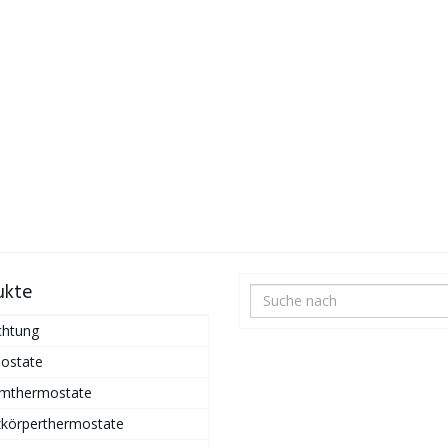
ukte
chtung
ostate
mthermostate
zkörperthermostate