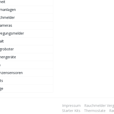
heit
rmanlagen
chmelder
Kameras
egungsmelder
alt
groboter
hengeräte
n
anzensensoren
ts
ge
Impressum
Rauchmelder Verg
Starter Kits
Thermostate
Ra