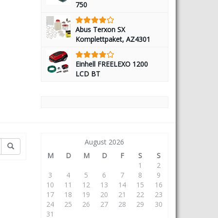
750
Abus Terxon SX
Komplettpaket, AZ4301
Einhell FREELEXO 1200
LCD BT
August 2026
M
D
M
D
F
S
S
1
2
3
4
5
6
7
8
9
10
11
12
13
14
15
16
17
18
19
20
21
22
23
24
25
26
27
28
29
30
31