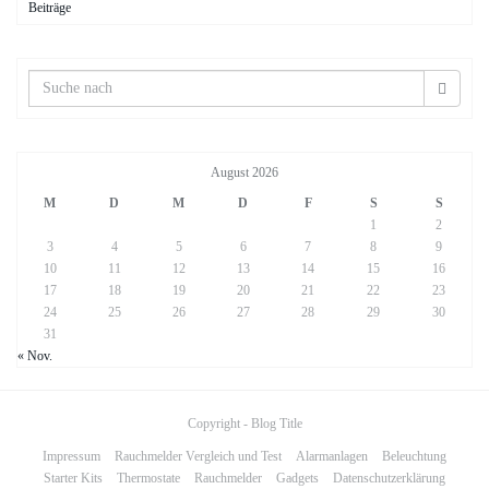
Beiträge
August 2026
M
D
M
D
F
S
S
1
2
3
4
5
6
7
8
9
10
11
12
13
14
15
16
17
18
19
20
21
22
23
24
25
26
27
28
29
30
31
« Nov.
Copyright - Blog Title
Impressum
Rauchmelder Vergleich und Test
Alarmanlagen
Beleuchtung
Starter Kits
Thermostate
Rauchmelder
Gadgets
Datenschutzerklärung