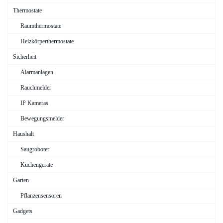
Thermostate
Raumthermostate
Heizkörperthermostate
Sicherheit
Alarmanlagen
Rauchmelder
IP Kameras
Bewegungsmelder
Haushalt
Saugroboter
Küchengeräte
Garten
Pflanzensensoren
Gadgets