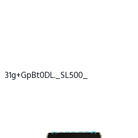
31g+GpBt0DL._SL500_