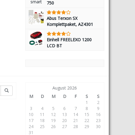
750
Abus Terxon SX
Komplettpaket, AZ4301
Einhell FREELEXO 1200
LCD BT
August 2026
M
D
M
D
F
S
S
1
2
3
4
5
6
7
8
9
10
11
12
13
14
15
16
17
18
19
20
21
22
23
24
25
26
27
28
29
30
31