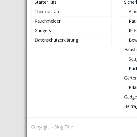
Starter Kits
Sicher
Thermostate
Ala
Rauchmelder
Rau
Gadgets
IP 
Datenschutzerklärung
Bew
Haush
Sau
Küc
Garte
Pfl
Gadge
Beiträ
Copyright - Blog Title