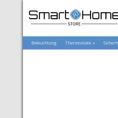
Skip
to
main
content
Beleuchtung
Thermostate
Sicherh