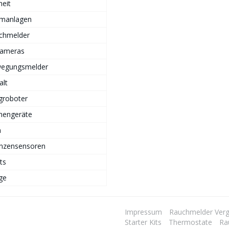
heit
rmanlagen
chmelder
Kameras
egungsmelder
alt
groboter
hengeräte
n
anzensensoren
ts
ge
Impressum
Rauchmelder Verg
Starter Kits
Thermostate
Ra