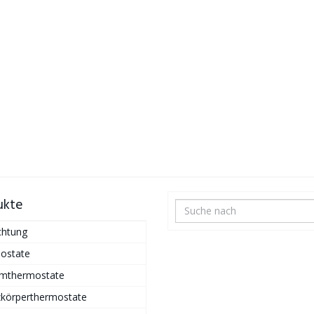
ukte
chtung
ostate
mthermostate
zkörperthermostate