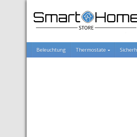
Skip
to
main
content
Beleuchtung
Thermostate
Sicherh