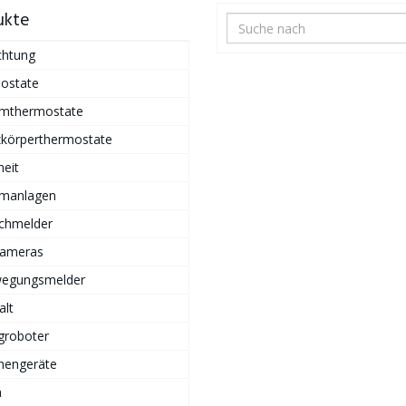
ukte
chtung
ostate
mthermostate
zkörperthermostate
heit
rmanlagen
chmelder
Kameras
egungsmelder
alt
groboter
hengeräte
n