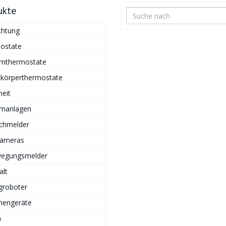
ukte
chtung
ostate
mthermostate
zkörperthermostate
heit
rmanlagen
chmelder
Kameras
egungsmelder
alt
groboter
hengeräte
n