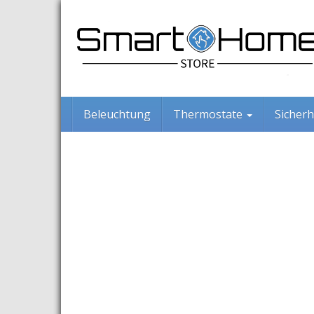
Skip
to
main
content
Beleuchtung
Thermostate
Sicherh