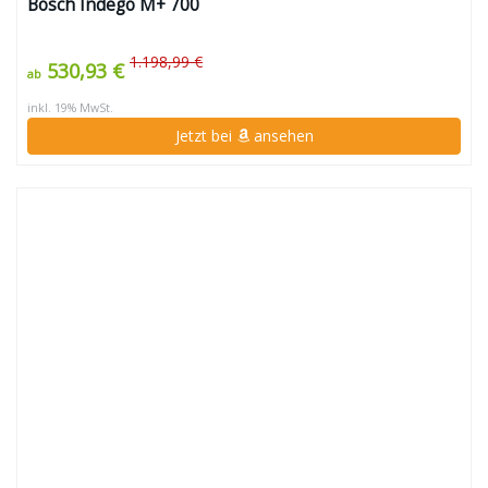
Bosch Indego M+ 700
1.198,99 €
530,93 €
ab
inkl. 19% MwSt.
Jetzt bei
ansehen