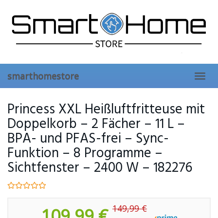
Skip
to
main
content
smarthomestore
Toggl
navig
Princess XXL Heißluftfritteuse mit
Doppelkorb – 2 Fächer – 11 L –
BPA- und PFAS-frei – Sync-
Funktion – 8 Programme –
Sichtfenster – 2400 W – 182276
149,99 €
109,99 €