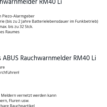
chwarnmelder RM40 Li
m Piezo-Alarmgeber
ie (bis zu 2 Jahre Batterielebensdauer im Funkbetrieb)
x. bis zu 32 Stck.
ines Raumes
s ABUS Rauchwarnmelder RM40 Li
ure
urchführen!
 Meldern vernetzt werden kann
ern, Fluren usw.
tbare Rauchpartikel