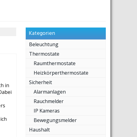
Kategorien
Beleuchtung
Thermostate
Raumthermostate
Heizkörperthermostate
Sicherheit
h in
Alarmanlagen
Dabei
Rauchmelder
ers
IP Kameras
ich
Bewegungsmelder
Haushalt