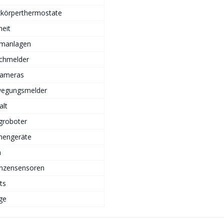
zkörperthermostate
heit
rmanlagen
chmelder
Kameras
egungsmelder
alt
groboter
hengeräte
n
anzensensoren
ts
ge