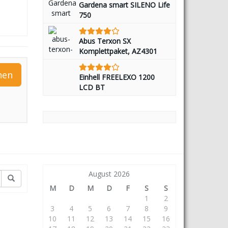
Gardena smart SILENO Life
750
Abus Terxon SX
Komplettpaket, AZ4301
hen
Einhell FREELEXO 1200
LCD BT
August 2026
M
D
M
D
F
S
S
1
2
3
4
5
6
7
8
9
10
11
12
13
14
15
16