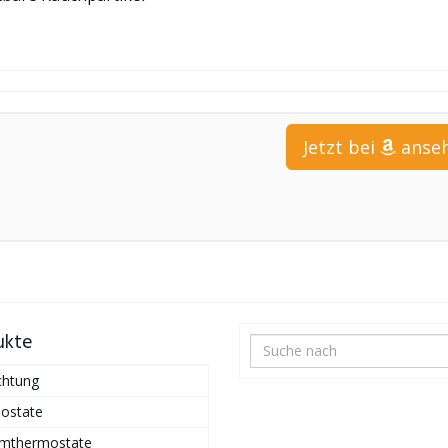
Jetzt bei
anse
ukte
chtung
ostate
mthermostate