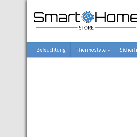
Skip
to
main
content
Beleuchtung
Thermostate
Sicherh