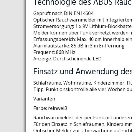
Technologie des ABUS Rau
Geprüft nach DIN EN14604
Optischer Rauchwarnmelder mit integrierte
Stromversorgung: 1 x 9V Lithium-Blockbatter
Melder können über Funk vernetzt werden, ma
Erfassungsbereich: Max. 40 qm innerhalb e
Alarmlautstärke: 85 dB in 3 m Entfernung
Frequenz: 868 MHz
Anzeige: Durchscheinende LED
Einsatz und Anwendung de
Schlafräume, Wohnräume, Kinderzimmer, Fl
Tipp: Funktionskontrolle alle vier Wochen d
Varianten
Farbe: reinweiß
Rauchwarnmelder, der per Funk mit anderen
Für den Einsatz in Schlafräumen, Kinderzimm
Optischer Melder zur Überwachung auf sich