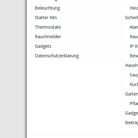
Beleuchtung
Hei
Starter Kits
Sicher
Thermostate
Ala
Rauchmelder
Rau
Gadgets
IP 
Datenschutzerklärung
Bew
Haush
Sau
Küc
Garte
Pfl
Gadge
Beiträ