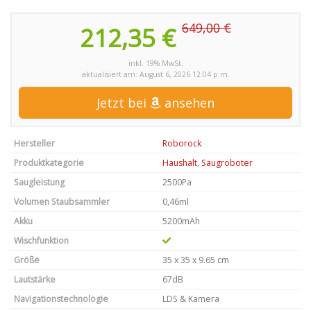
649,00 €
212,35 €
inkl. 19% MwSt.
aktualisiert am: August 6, 2026 12:04 p.m.
Jetzt bei
ansehen
Hersteller
Roborock
Produktkategorie
Haushalt
,
Saugroboter
Saugleistung
2500Pa
Volumen Staubsammler
0,46ml
Akku
5200mAh
Wischfunktion
Größe
35 x 35 x ‎9.65 cm
Lautstärke
67dB
Navigationstechnologie
LDS & Kamera