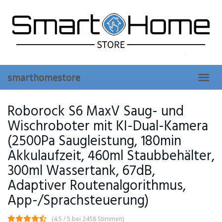
Skip
to
main
content
smarthomestore
Toggl
navig
Roborock S6 MaxV Saug- und
Wischroboter mit KI-Dual-Kamera
(2500Pa Saugleistung, 180min
Akkulaufzeit, 460ml Staubbehälter,
300ml Wassertank, 67dB,
Adaptiver Routenalgorithmus,
App-/Sprachsteuerung)
(4.5 / 5 bei 2458 Stimmen)