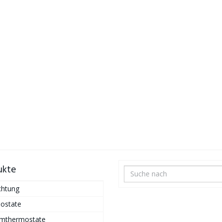
ukte
chtung
ostate
mthermostate