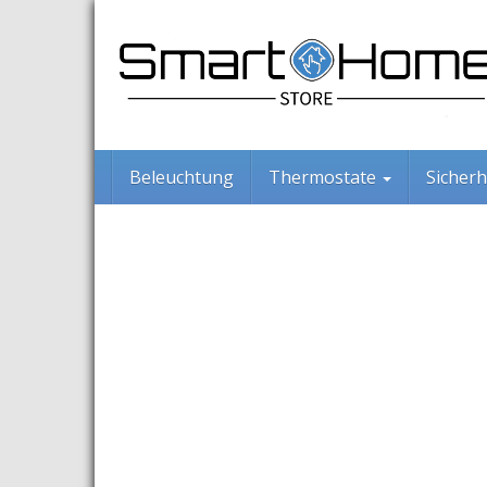
Skip
to
main
content
Beleuchtung
Thermostate
Sicherh