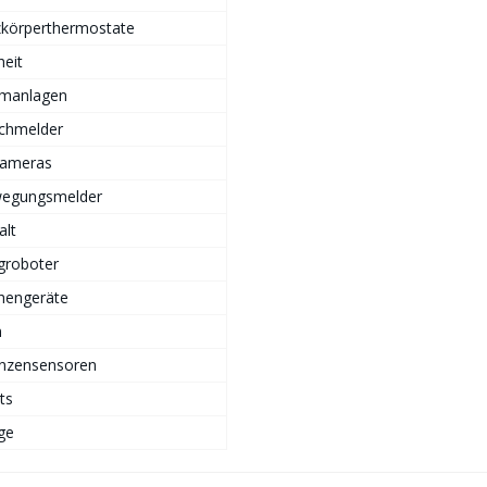
zkörperthermostate
heit
rmanlagen
chmelder
Kameras
egungsmelder
alt
groboter
hengeräte
n
anzensensoren
ts
ge