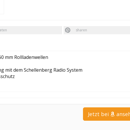
eten
sharen
 60 mm Rollladenwellen
g mit dem Schellenberg Radio System
sschutz
Jetzt bei
anse