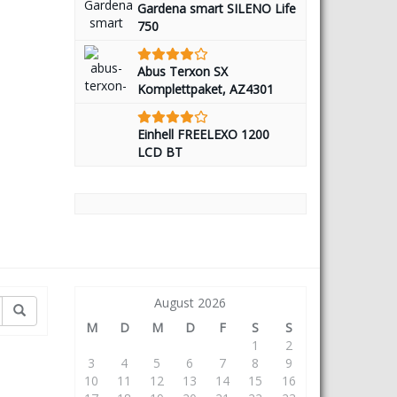
Gardena smart SILENO Life
750
Abus Terxon SX
Komplettpaket, AZ4301
Einhell FREELEXO 1200
LCD BT
August 2026
M
D
M
D
F
S
S
1
2
3
4
5
6
7
8
9
10
11
12
13
14
15
16